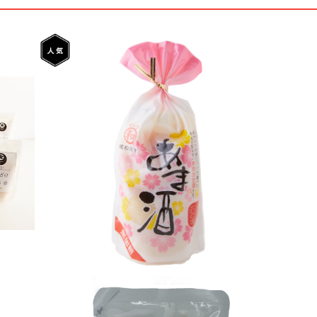
濃縮タイプあま酒
¥380