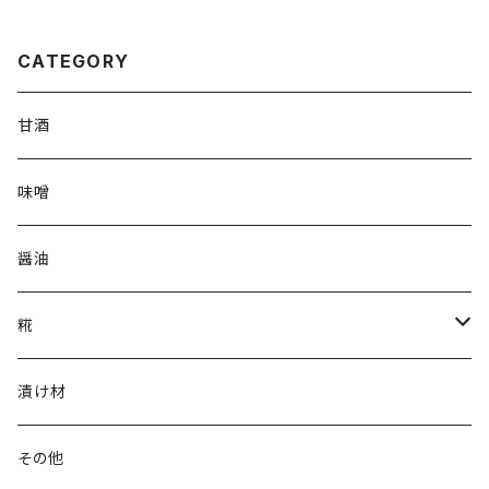
CATEGORY
甘酒
味噌
醤油
糀
乾燥米こうじ
漬け材
塩こうじ
その他