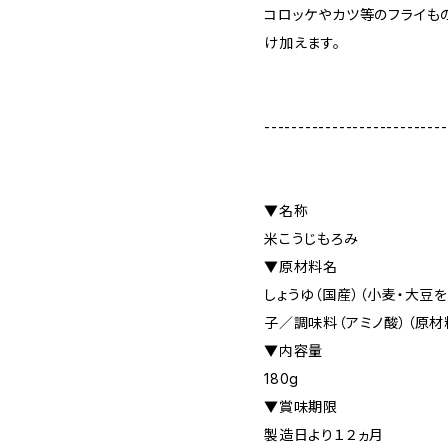
コロッケやカツ等のフライも
け加えます。
---------------------------
▼名称
米こうじもろみ
▼原材料名
しょうゆ（国産）（小麦・大豆を
子／調味料（アミノ酸）（原
▼内容量
180g
▼賞味期限
製造日より１２ヵ月