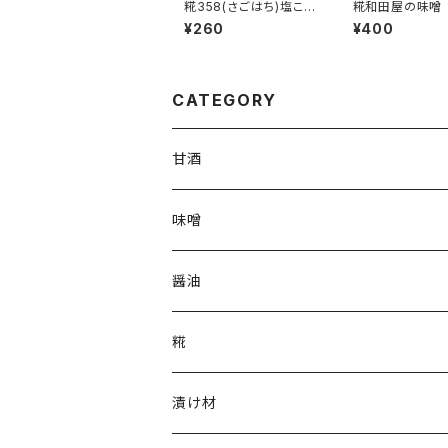
糀358(さごはち)塩こう
糀和田屋の味噌
じ風味
仕込み
¥260
¥400
CATEGORY
甘酒
味噌
醤油
糀
乾燥米こうじ
漬け材