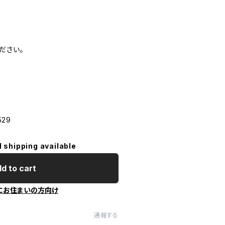
ださい。
529
l shipping available
d to cart
にお住まいの方向け
通報する