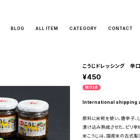
BLOG
ALL ITEM
CATEGORY
CONTACT
こうじドレッシング 辛
¥450
残り1点
International shipping 
原料に米糀を使い、唐辛子、
漬け込み熟成させた、ピリ辛
米こうじは、国産米の古式製