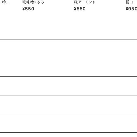
 吟醸
糀味噌くるみ
糀アーモンド
糀ヨー
インと
¥550
¥550
¥95