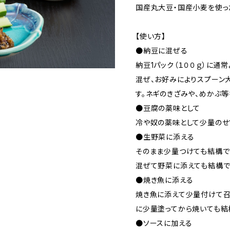
国産丸大豆・国産小麦を使っ
【使い方】
●納豆に混ぜる
納豆1パック（１００ｇ）に
混ぜ、お好みによりスプーン
す。ネギのきざみや、めかぶ
●豆腐の薬味として
冷や奴の薬味として少量のせ
●生野菜に添える
そのまま少量つけても結構で
混ぜて野菜に添えても結構で
●焼き魚に添える
焼き魚に添えて少量付けて召
に少量塗ってから焼いても結
●ソースに加える