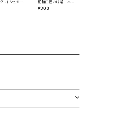
グルトシュガーパ
糀和田屋の味噌 本仕
アップル
込み
0
¥300