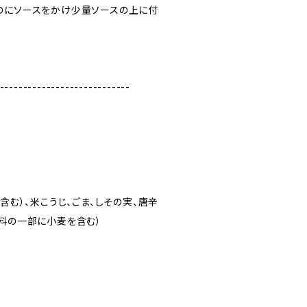
のにソースをかけ少量ソースの上に付
----------------------------
含む）、米こうじ、ごま、しその実、唐辛
材料の一部に小麦を含む）