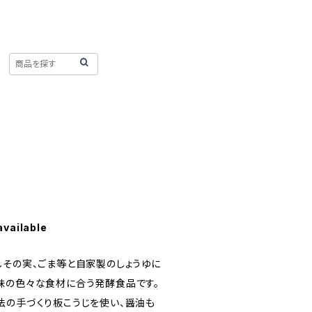
口
available
しその実、ごま等と自家製のしょうゆに
味の色々な食材に合う発酵食品です。
法の手づくり板こうじを使い、醤油も