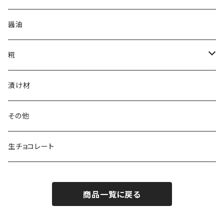
醤油
糀
乾燥米こうじ
漬け材
塩こうじ
その他
生チョコレート
商品一覧に戻る