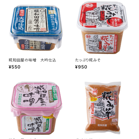
糀和田屋の味噌 大吟仕込
たっぷり糀みそ
¥550
¥950