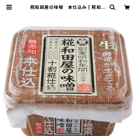
糀和田屋の味噌 本仕込み | 糀和田
屋