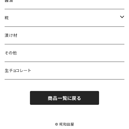
醤油
糀
乾燥米こうじ
漬け材
塩こうじ
その他
生チョコレート
商品一覧に戻る
© 糀和田屋