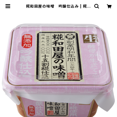
糀和田屋の味噌 吟醸仕込み | 糀和
田屋