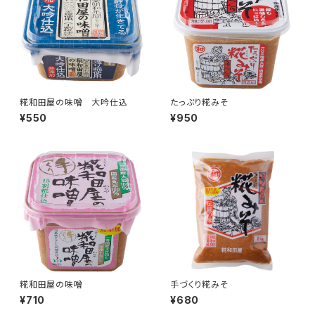
糀和田屋の味噌 大吟仕込
たっぷり糀みそ
¥550
¥950
糀和田屋の味噌
手づくり糀みそ
¥710
¥680