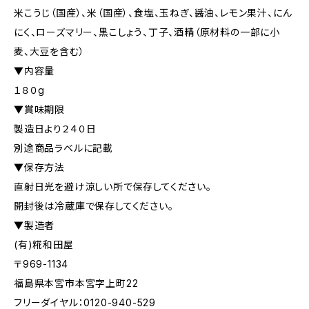
米こうじ（国産）、米（国産）、食塩、玉ねぎ、醤油、レモン果汁、にん
にく、ローズマリー、黒こしょう、丁子、酒精（原材料の一部に小
麦、大豆を含む）
▼内容量
１８０g
▼賞味期限
製造日より２４０日
別途商品ラベルに記載
▼保存方法
直射日光を避け涼しい所で保存してください。
開封後は冷蔵庫で保存してください。
▼製造者
(有)糀和田屋
〒969-1134
福島県本宮市本宮字上町22
フリーダイヤル：0120-940-529