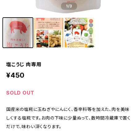
1
/3
塩こうじ 肉専用
¥450
SOLD OUT
国産米の塩糀に玉ねぎやにんにく、香辛料等を加えた、肉を美味
しくする塩糀です。お肉の下味に少量ぬって、数時間冷蔵庫で置く
だけで、味わい深くなります。