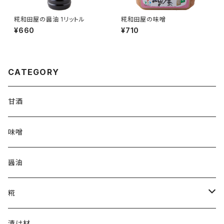
糀和田屋の醤油 1リットル
糀和田屋の味噌
¥660
¥710
CATEGORY
甘酒
味噌
醤油
糀
乾燥米こうじ
漬け材