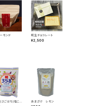
ーモンド
糀生チョコレート
0
¥2,500
8(さごはち)塩こう
あまざけ レモン