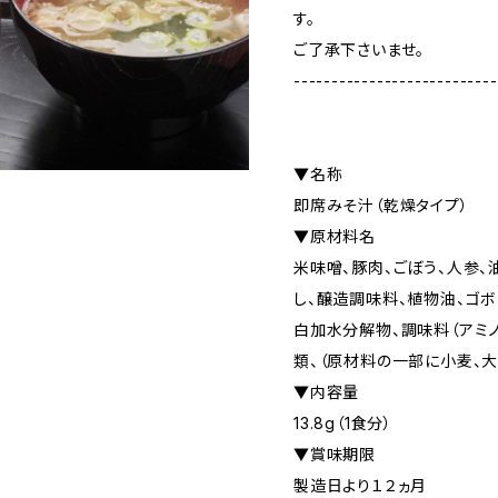
す。
ご了承下さいませ。
---------------------------
▼名称
即席みそ汁（乾燥タイプ）
▼原材料名
米味噌、豚肉、ごぼう、人参、
し、醸造調味料、植物油、ゴボ
白加水分解物、調味料（アミノ
類、（原材料の一部に小麦、大
▼内容量
13.8g（1食分）
▼賞味期限
製造日より１２ヵ月