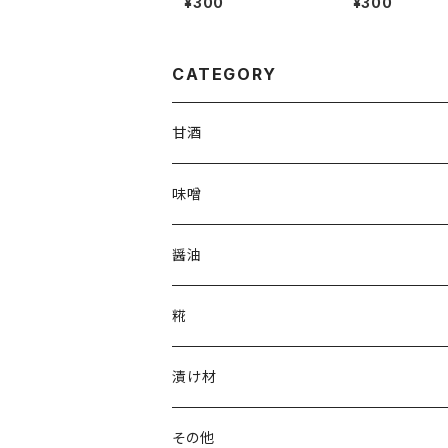
¥300
¥300
CATEGORY
甘酒
味噌
醤油
糀
乾燥米こうじ
漬け材
塩こうじ
その他