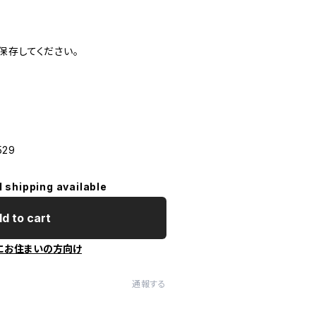
保存してください。
529
l shipping available
d to cart
にお住まいの方向け
通報する