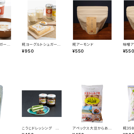
ガーパ
糀ヨーグルトシュガーマ
糀アーモンド
味噌ア
ンゴーとアップル
¥950
¥550
¥55
こうじドレッシング 辛
アペックス大豆からあ
糀35
口
げ ※在庫限り販売中
じ風味