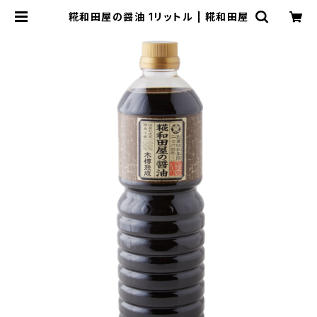
糀和田屋の醤油 1リットル | 糀和田屋