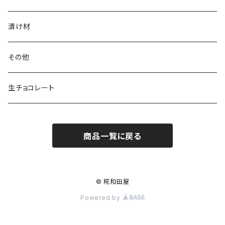
乾燥米こうじ
漬け材
塩こうじ
その他
生チョコレート
商品一覧に戻る
© 糀和田屋
Powered by