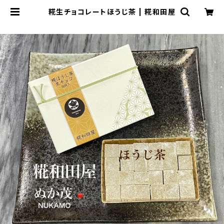
糀生チョコレートほうじ茶 | 糀和田屋