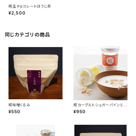
糀生チョコレートほうじ茶
¥2,500
同じカテゴリの商品
糀味噌くるみ
糀ヨーグルトシュガーパインとア
ップル
¥550
¥950