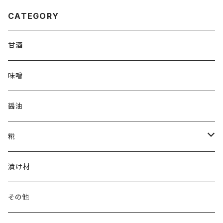
CATEGORY
甘酒
味噌
醤油
糀
乾燥米こうじ
漬け材
塩こうじ
その他